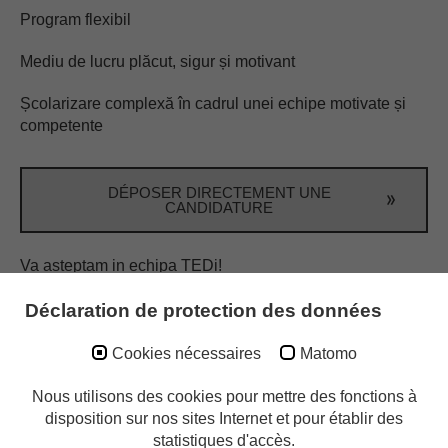
Program flexibil
Mediu de lucru plăcut, sigur și motivant
Școlarizare complexă în cadrul unei echipe motivate și
competente
DÉPOSER DIRECTEMENT UNE
CANDIDATURE
Va asteptam in echipa TEDi!
Déclaration de protection des données
Recommandez-nous!
Cookies nécessaires
Matomo
Vous connaissez quelqu'un qui correspond parfaitement
à ce descriptif de poste? Alors partagez l'offre d'emploi
Nous utilisons des cookies pour mettre des fonctions à
avec elle/lui!
Aidez-nous à agrandir notre équipe.
disposition sur nos sites Internet et pour établir des
statistiques d'accès.