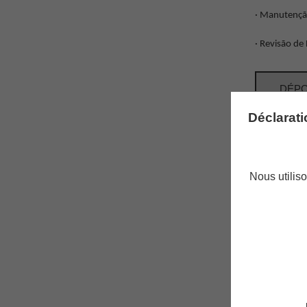
· Manutenção
· Revisão de
DÉPO
Déclarat
Vous conna
Nous utiliso
Alors parta
RET