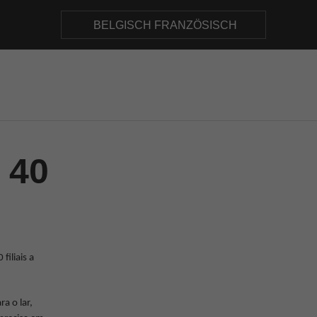
BELGISCH FRANZÖSISCH
 40
iliais a
a o lar,