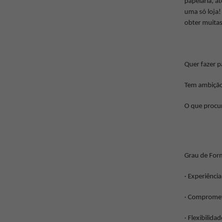
papelaria, a
uma só loja!
obter muitas 
Quer fazer p
Tem ambição,
O que procur
Grau de Form
· Experiênci
· Compromet
· Flexibilid