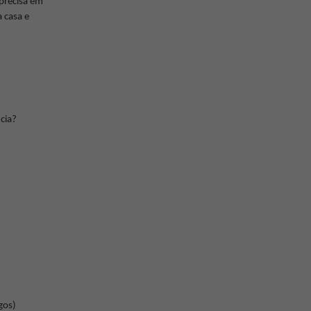
 precisa em
 casa e
cia?
gos)