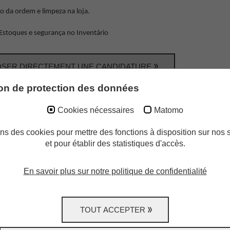
 da ordem e limpeza na loja.
 Estoques e segurança no Inventário
SER DIRECTEMENT UNE CANDIDATURE
ion de protection des données
Recommandez-nous!
Cookies nécessaires
Matomo
issez quelqu'un qui correspond parfaitement à ce descriptif de
ns des cookies pour mettre des fonctions à disposition sur nos s
gez l'offre d'emploi avec elle/lui!
Aidez-nous à agrandir notre éq
et pour établir des statistiques d'accès.
En savoir plus sur notre politique de confidentialité
OUR À TOUTES LES OFFRES D'EMPLOI
TOUT ACCEPTER