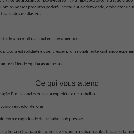
té artigos de artesanato "Do-It-Yourself". Na TEDi você encontra tudo o que
 Com os nossos produtos poderá libertar a sua criatividade, embelezar a sua
facilidades no dia-a-dia.
arte de uma multinacional em crescimento?
 procura estabilidade e quer crescer profissionalmente ganhando experiên
amos: Líder de equipa às 40 horas
Ce qui vous attend
ação Profissional e/ou vasta experiência de trabalho
a como vendedor de lojas
imento e capacidade de trabalhar sob pressão
ade de horário (rotação de turnos de segunda a sábado e abertura aos domin