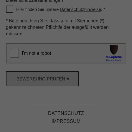
Datenschutzbestimmungen
FILIALE HINZUFÜGEN
Hier finden Sie unsere
Datenschutzhinweise
.
*
* Bitte beachten Sie, dass alle mit Sternchen (*)
21147 Hamburg - Rehrstieg
gekennzeichneten Pflichtfelder ausgefüllt werden
Herr Mike Kautecky
müssen.
Rufnummer: 016098051558
FILIALE HINZUFÜGEN
21149 Hamburg - Marktpassage
Herr Mike Kautecky
BEWERBUNG PRÜFEN
Rufnummer: 016098051558
FILIALE HINZUFÜGEN
22041 Hamburg - Wandsbeker Marktstraße
DATENSCHUTZ
Herr Thorben Immanns
IMPRESSUM
Rufnummer: 015157138284