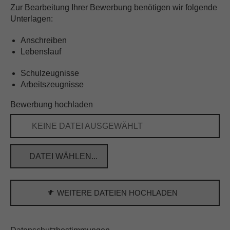
FILIALE HINZUFÜGEN
Zur Bearbeitung Ihrer Bewerbung benötigen wir folgende
Unterlagen:
21079 Hamburg - Hannoversche Str.
Anschreiben
Herr Mike Kautecky
Lebenslauf
Rufnummer: 016098051558
Schulzeugnisse
FILIALE HINZUFÜGEN
Arbeitszeugnisse
Bewerbung hochladen
21107 Hamburg - Veringstraße
Herr Mike Kautecky
KEINE DATEI AUSGEWÄHLT
Rufnummer: 016098051558
DATEI WÄHLEN...
FILIALE HINZUFÜGEN
21109 Hamburg - Wilhelm-Strauß-Weg
WEITERE DATEIEN HOCHLADEN
Herr Mike Kautecky
Rufnummer: 016098051558