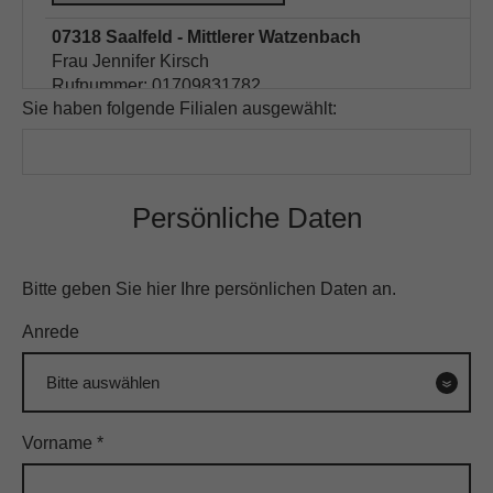
07318 Saalfeld - Mittlerer Watzenbach
Frau Jennifer Kirsch
Rufnummer: 01709831782
Sie haben folgende Filialen ausgewählt:
FILIALE HINZUFÜGEN
10625 Berlin - Bismarckstraße
Persönliche Daten
Frau Nihada Avdic
Rufnummer: 015121076252
Bitte geben Sie hier Ihre persönlichen Daten an.
FILIALE HINZUFÜGEN
Anrede
10627 Berlin - Wilmersdorfer Str.
Frau Nihada Avdic
Rufnummer: 015121076252
Vorname
*
FILIALE HINZUFÜGEN