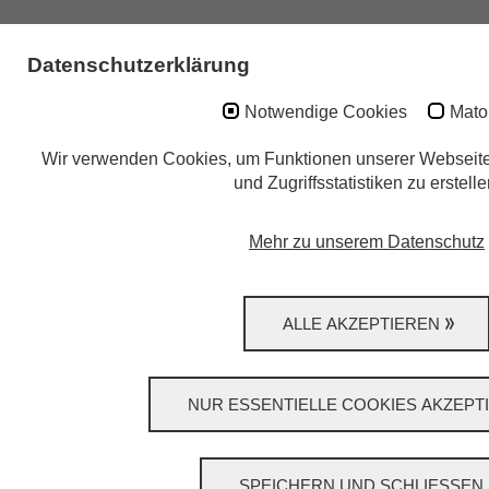
FILIALE HINZUFÜGEN
Datenschutzerklärung
Notwendige Cookies
Mat
22547 Hamburg - Elbgaustraße
Herr Mike Kautecky
Wir verwenden Cookies, um Funktionen unserer Webseiten
Rufnummer: 016098051558
und Zugriffsstatistiken zu erstelle
FILIALE HINZUFÜGEN
Mehr zu unserem Datenschutz
22549 Hamburg - Bornheide
Herr Mike Kautecky
ALLE AKZEPTIEREN
Rufnummer: 016098051558
FILIALE HINZUFÜGEN
NUR ESSENTIELLE COOKIES AKZEPT
28259 Bremen - Alter Dorfweg
Herr Tobias Siefken
SPEICHERN UND SCHLIESSEN