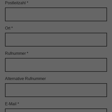
Postleitzahl
*
12207 Berlin - Wismarer Str.
Frau Nihada Avdic
Rufnummer: 015121076252
Ort
*
FILIALE HINZUFÜGEN
12351 Berlin - Rudowerstr.
Rufnummer
*
Frau Nihada Avdic
Rufnummer: 015121076252
FILIALE HINZUFÜGEN
Alternative Rufnummer
21029 Hamburg - Bergedorfer Str.
Herr Mike Kautecky
Rufnummer: 016098051558
E-Mail
*
FILIALE HINZUFÜGEN