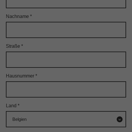
10827 Berlin - Hauptstr.
Nachname
*
Frau Nihada Avdic
Rufnummer: 015121076252
FILIALE HINZUFÜGEN
Straße
*
12057 Berlin - Sonnenallee
Frau Nihada Avdic
Rufnummer: 015121076252
Hausnummer
*
FILIALE HINZUFÜGEN
12161 Berlin - Walther-Schreiber-Platz
Land
*
Frau Nihada Avdic
Rufnummer: 015121076252
FILIALE HINZUFÜGEN